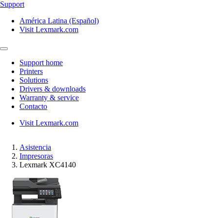
Support
América Latina (Español)
Visit Lexmark.com
Support home
Printers
Solutions
Drivers & downloads
Warranty & service
Contacto
Visit Lexmark.com
Asistencia
Impresoras
Lexmark XC4140