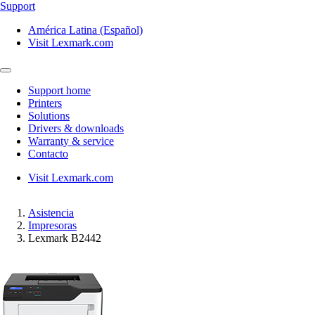
Support
América Latina (Español)
Visit Lexmark.com
Support home
Printers
Solutions
Drivers & downloads
Warranty & service
Contacto
Visit Lexmark.com
Asistencia
Impresoras
Lexmark B2442