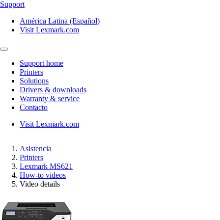
Support
América Latina (Español)
Visit Lexmark.com
Support home
Printers
Solutions
Drivers & downloads
Warranty & service
Contacto
Visit Lexmark.com
Asistencia
Printers
Lexmark MS621
How-to videos
Video details