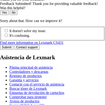
Feedback Submitted! Thank you for providing valuable feedback!
Was this helpful?
Yes
No
Sorry about that. How can we improve it?
It doesn't solve my issue.
It's confusing.
Find more information on Lexmark CS431
Submit
Contact support
Asistencia de Lexmark
Página principal de asistencia
Controladores y descargas
Registro de productos
Garantía y servicios
Contacte con el servicio de asistencia
Buscar tóner de Lexmark
Etiquetas de devolución de cartuchos
Comprobar para proteger
Avisos de productos