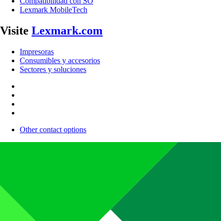
Compatibilidad con SO
Lexmark MobileTech
Visite
Lexmark.com
Impresoras
Consumibles y accesorios
Sectores y soluciones
Other contact options