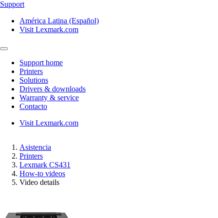
Support
América Latina (Español)
Visit Lexmark.com
Support home
Printers
Solutions
Drivers & downloads
Warranty & service
Contacto
Visit Lexmark.com
Asistencia
Printers
Lexmark CS431
How-to videos
Video details