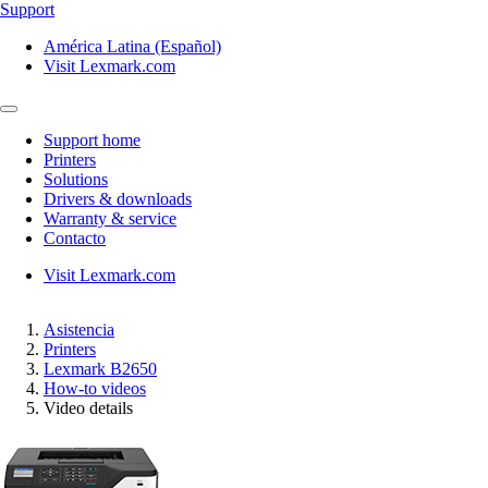
Support
América Latina (Español)
Visit Lexmark.com
Support home
Printers
Solutions
Drivers & downloads
Warranty & service
Contacto
Visit Lexmark.com
Asistencia
Printers
Lexmark B2650
How-to videos
Video details