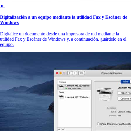
►
Digitalización a un equipo mediante la utilidad Fax y Escáner de
Windows
Digitalice un documento desde una impresora de red mediante la
utilidad Fax y Escáner de Windows y, a continuación, guárdelo en el
equipo.