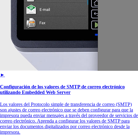
►
Configuración de los valores de SMTP de correo electrónico
utilizando Embedded Web Server
Los valores del Protocolo simple de transferencia de correo (SMTP)
son ajustes de correo electrónico que se deben configurar para que la
impresora pueda enviar mensajes a través del proveedor de servicios de
correo electrónico. Aprenda a configurar los valores de SMTP para
enviar los documentos digitalizados por correo electrónico desde la
impresora.