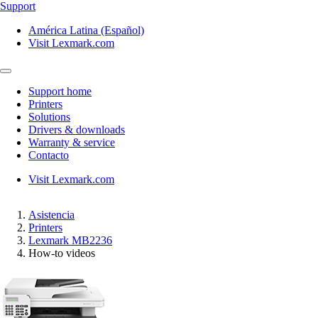
Support
América Latina (Español)
Visit Lexmark.com
Support home
Printers
Solutions
Drivers & downloads
Warranty & service
Contacto
Visit Lexmark.com
Asistencia
Printers
Lexmark MB2236
How-to videos