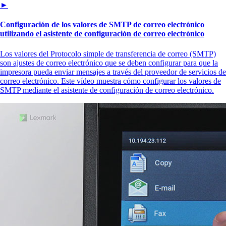
►
Configuración de los valores de SMTP de correo electrónico
utilizando el asistente de configuración de correo electrónico
Los valores del Protocolo simple de transferencia de correo (SMTP)
son ajustes de correo electrónico que se deben configurar para que la
impresora pueda enviar mensajes a través del proveedor de servicios de
correo electrónico. Este vídeo muestra cómo configurar los valores de
SMTP mediante el asistente de configuración de correo electrónico.