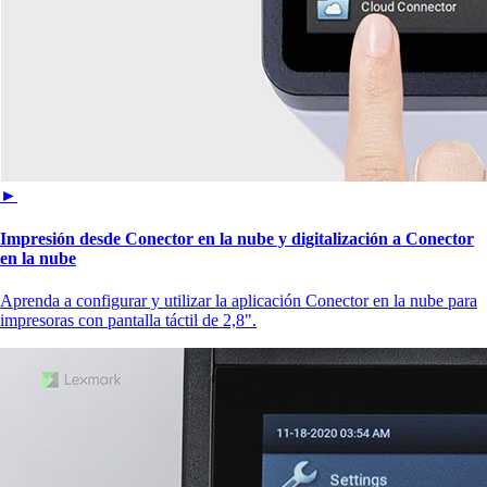
►
Impresión desde Conector en la nube y digitalización a Conector
en la nube
Aprenda a configurar y utilizar la aplicación Conector en la nube para
impresoras con pantalla táctil de 2,8".