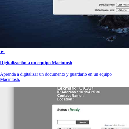
►
Digitalización a un equipo Macintosh
Aprenda a digitalizar un documento y guardarlo en un equipo
Macintosh.