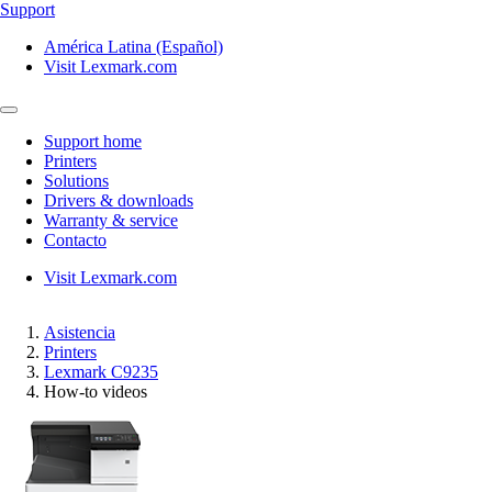
Support
América Latina (Español)
Visit Lexmark.com
Support home
Printers
Solutions
Drivers & downloads
Warranty & service
Contacto
Visit Lexmark.com
Asistencia
Printers
Lexmark C9235
How-to videos