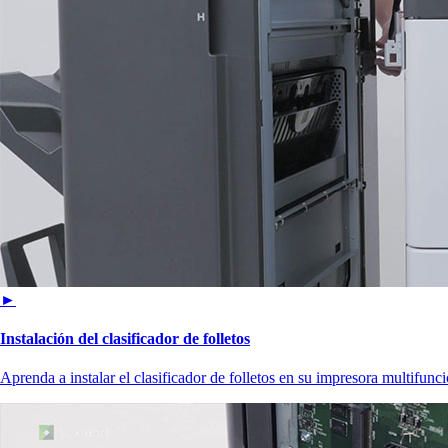
►
Instalación del clasificador de folletos
Aprenda a instalar el clasificador de folletos en su impresora multifunci