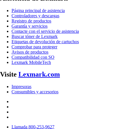
Página principal de asistencia
Controladores y descargas
Registro de productos
Garantía y servicios
Contacte con el servicio de asistencia
Buscar tóner de Lexmark
Etiquetas de devolución de cartuchos
Comprobar para proteger
Avisos de productos
Compatibilidad con SO
Lexmark MobileTech
Visite
Lexmark.com
Impresoras
Consumibles y accesorios
Llamada 800-253-9627