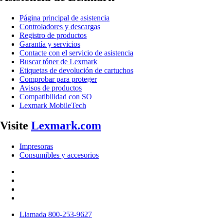
Página principal de asistencia
Controladores y descargas
Registro de productos
Garantía y servicios
Contacte con el servicio de asistencia
Buscar tóner de Lexmark
Etiquetas de devolución de cartuchos
Comprobar para proteger
Avisos de productos
Compatibilidad con SO
Lexmark MobileTech
Visite
Lexmark.com
Impresoras
Consumibles y accesorios
Llamada 800-253-9627