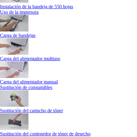
Instalación de la bandeja de 550 hojas
Uso de la impresora
Carga de bandejas
Carga del alimentador multiuso
Carga del alimentador manual
Sustitución de consumibles
Sustitución del cartucho de tóner
Sustitución del contenedor de tóner de desecho