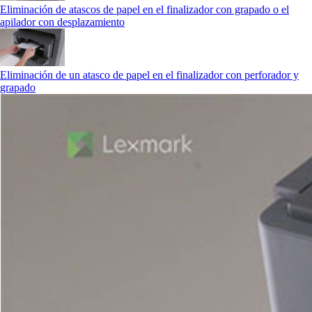
Eliminación de atascos de papel en el finalizador con grapado o el
apilador con desplazamiento
Eliminación de un atasco de papel en el finalizador con perforador y
grapado