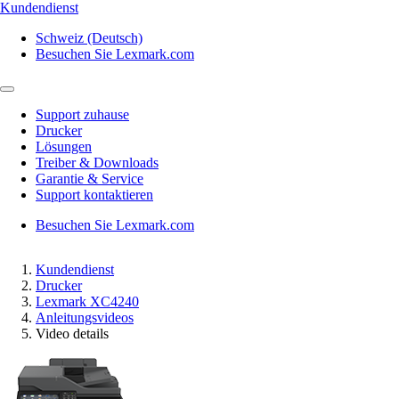
Kundendienst
Schweiz (Deutsch)
Besuchen Sie Lexmark.com
Support zuhause
Drucker
Lösungen
Treiber & Downloads
Garantie & Service
Support kontaktieren
Besuchen Sie Lexmark.com
Kundendienst
Drucker
Lexmark XC4240
Anleitungsvideos
Video details