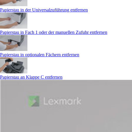
Papierstau in der Universalzuführung entfernen
Papierstau in Fach 1 oder der manuellen Zufuhr entfernen
Papierstau in optionalen Fächern entfernen
Papierstau an Klappe C entfernen