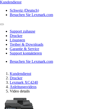
Kundendienst
Schweiz (Deutsch)
Besuchen Sie Lexmark.com
Support zuhause
Drucker
Lösungen
Treiber & Downloads
Garantie & Service
Support kontaktieren
Besuchen Sie Lexmark.com
Kundendienst
Drucker
Lexmark XC4240
Anleitungsvideos
Video details