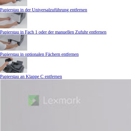
Papierstau in der Universalzuführung entfernen
Papierstau in Fach 1 oder der manuellen Zufuhr entfernen
Papierstau in optionalen Fächern entfernen
Papierstau an Klappe C entfernen