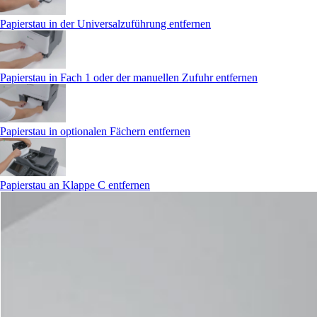
Papierstau in der Universalzuführung entfernen
Papierstau in Fach 1 oder der manuellen Zufuhr entfernen
Papierstau in optionalen Fächern entfernen
Papierstau an Klappe C entfernen