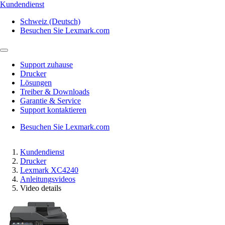
Kundendienst
Schweiz (Deutsch)
Besuchen Sie Lexmark.com
Support zuhause
Drucker
Lösungen
Treiber & Downloads
Garantie & Service
Support kontaktieren
Besuchen Sie Lexmark.com
Kundendienst
Drucker
Lexmark XC4240
Anleitungsvideos
Video details