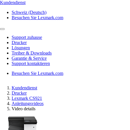
Kundendienst
Schweiz (Deutsch)
Besuchen Sie Lexmark.com
Support zuhause
Drucker
Lösungen
Treiber & Downloads
Garantie & Service
Support kontaktieren
Besuchen Sie Lexmark.com
Kundendienst
Drucker
Lexmark CS921
Anleitungsvideos
Video details