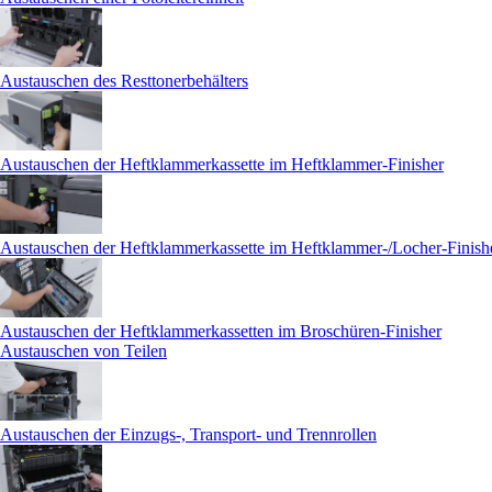
Austauschen des Resttonerbehälters
Austauschen der Heftklammerkassette im Heftklammer-Finisher
Austauschen der Heftklammerkassette im Heftklammer-/Locher-Finish
Austauschen der Heftklammerkassetten im Broschüren-Finisher
Austauschen von Teilen
Austauschen der Einzugs-, Transport- und Trennrollen