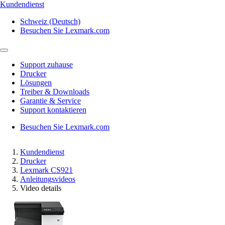
Kundendienst
Schweiz (Deutsch)
Besuchen Sie Lexmark.com
Support zuhause
Drucker
Lösungen
Treiber & Downloads
Garantie & Service
Support kontaktieren
Besuchen Sie Lexmark.com
Kundendienst
Drucker
Lexmark CS921
Anleitungsvideos
Video details