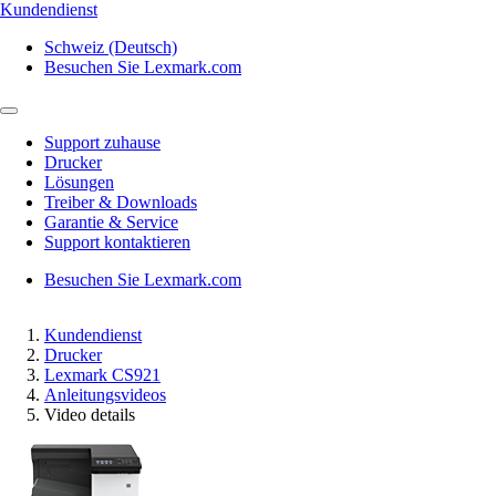
Kundendienst
Schweiz (Deutsch)
Besuchen Sie Lexmark.com
Support zuhause
Drucker
Lösungen
Treiber & Downloads
Garantie & Service
Support kontaktieren
Besuchen Sie Lexmark.com
Kundendienst
Drucker
Lexmark CS921
Anleitungsvideos
Video details