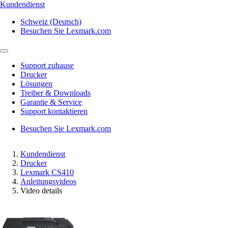
Kundendienst
Schweiz (Deutsch)
Besuchen Sie Lexmark.com
Support zuhause
Drucker
Lösungen
Treiber & Downloads
Garantie & Service
Support kontaktieren
Besuchen Sie Lexmark.com
Kundendienst
Drucker
Lexmark CS410
Anleitungsvideos
Video details