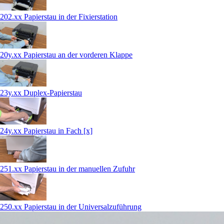
202.xx Papierstau in der Fixierstation
20y.xx Papierstau an der vorderen Klappe
23y.xx Duplex-Papierstau
24y.xx Papierstau in Fach [x]
251.xx Papierstau in der manuellen Zufuhr
250.xx Papierstau in der Universalzuführung