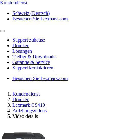
Kundendienst
Schweiz (Deutsch)
Besuchen Sie Lexmark.com
Support zuhause
Drucker
Lösungen
Treiber & Downloads
Garantie & Service
Support kontaktieren
Besuchen Sie Lexmark.com
Kundendienst
Drucker
Lexmark CS410
Anleitungsvideos
Video details