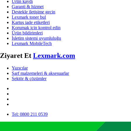
Ürün kaydı
Garanti & hizmet
Destekle iletişime geçin
Lexmark toner bul
Kartuş iade etiketleri
Korumak için kontrol edin
Ürün bildirimleri
İşletim sistemi uyumluluğu
Lexmark MobileTech
Ziyaret Et
Lexmark.com
Yazıcılar
Sarf malzemeleri & aksesuarlar
Sektör & çözümler
Tel: 0800 211 0539