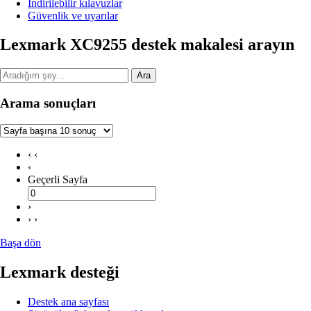
İndirilebilir kılavuzlar
Güvenlik ve uyarılar
Lexmark XC9255 destek makalesi arayın
Ara
Arama sonuçları
‹ ‹
‹
Geçerli Sayfa
›
› ›
Başa dön
Lexmark desteği
Destek ana sayfası