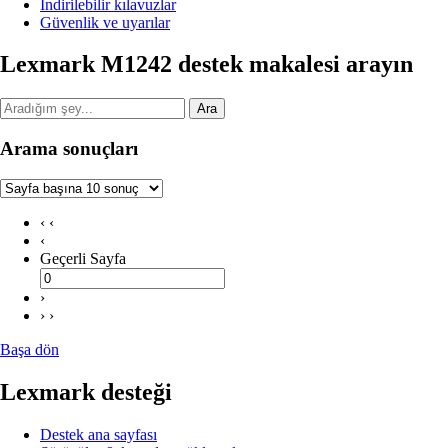
İndirilebilir kılavuzlar
Güvenlik ve uyarılar
Lexmark M1242 destek makalesi arayın
Ara
Arama sonuçları
‹ ‹
‹
Geçerli Sayfa
›
› ›
Başa dön
Lexmark desteği
Destek ana sayfası