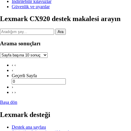
İndirilebilir kılavuzlar
Güvenlik ve uyarılar
Lexmark CX920 destek makalesi arayın
Ara
Arama sonuçları
‹ ‹
‹
Geçerli Sayfa
›
› ›
Başa dön
Lexmark desteği
Destek ana sayfası