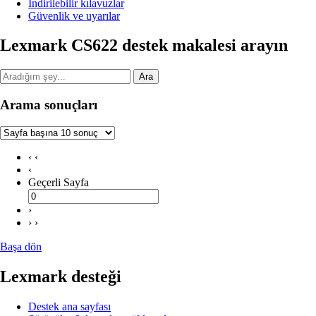
İndirilebilir kılavuzlar
Güvenlik ve uyarılar
Lexmark CS622 destek makalesi arayın
Ara
Arama sonuçları
‹ ‹
‹
Geçerli Sayfa
›
› ›
Başa dön
Lexmark desteği
Destek ana sayfası