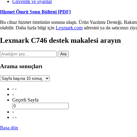
Güvenlik ve uyarılar
Hizmet Ömrü Sonu Bülteni
[PDF]
Bu cihaz hizmet ömrünün sonuna ulaştı. Ürün Yazılımı Desteği, Bakım H
olabilir. Daha fazla bilgi için
Lexmark.com
adresini ya da satıcınızı ziya
Lexmark C746 destek makalesi arayın
Ara
Arama sonuçları
‹ ‹
‹
Geçerli Sayfa
›
› ›
Başa dön