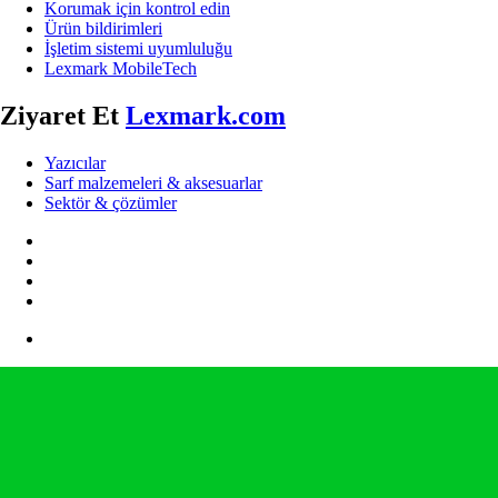
Korumak için kontrol edin
Ürün bildirimleri
İşletim sistemi uyumluluğu
Lexmark MobileTech
Ziyaret Et
Lexmark.com
Yazıcılar
Sarf malzemeleri & aksesuarlar
Sektör & çözümler