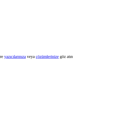
öre
yazıcılarınıza
veya
çözümlerinize
göz atın