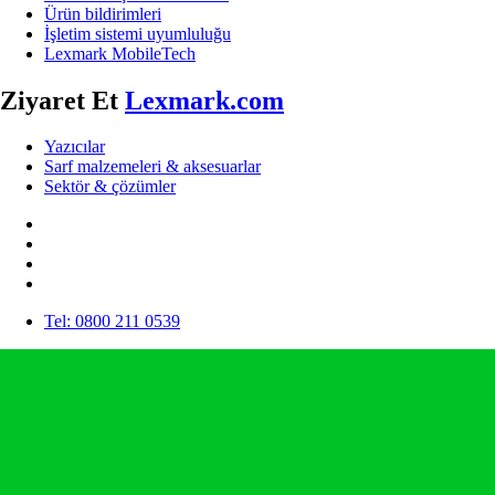
Ürün bildirimleri
İşletim sistemi uyumluluğu
Lexmark MobileTech
Ziyaret Et
Lexmark.com
Yazıcılar
Sarf malzemeleri & aksesuarlar
Sektör & çözümler
Tel: 0800 211 0539