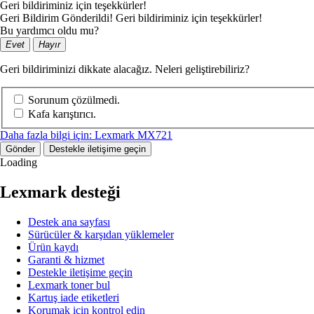
Geri bildiriminiz için teşekkürler!
Geri Bildirim Gönderildi! Geri bildiriminiz için teşekkürler!
Bu yardımcı oldu mu?
Evet
Hayır
Geri bildiriminizi dikkate alacağız. Neleri geliştirebiliriz?
Sorunum çözülmedi.
Kafa karıştırıcı.
Daha fazla bilgi için: Lexmark MX721
Gönder
Destekle iletişime geçin
Loading
Lexmark desteği
Destek ana sayfası
Sürücüler & karşıdan yüklemeler
Ürün kaydı
Garanti & hizmet
Destekle iletişime geçin
Lexmark toner bul
Kartuş iade etiketleri
Korumak için kontrol edin