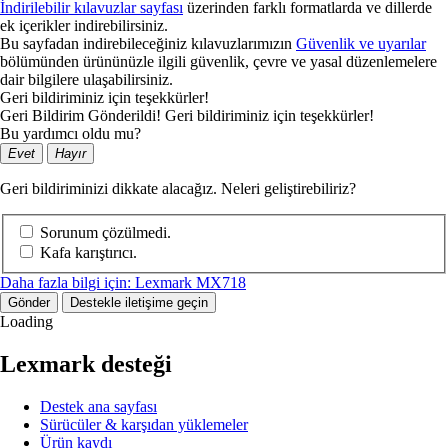
İndirilebilir kılavuzlar sayfası
üzerinden farklı formatlarda ve dillerde
ek içerikler indirebilirsiniz.
Bu sayfadan indirebileceğiniz kılavuzlarımızın
Güvenlik ve uyarılar
bölümünden ürününüzle ilgili güvenlik, çevre ve yasal düzenlemelere
dair bilgilere ulaşabilirsiniz.
Geri bildiriminiz için teşekkürler!
Geri Bildirim Gönderildi! Geri bildiriminiz için teşekkürler!
Bu yardımcı oldu mu?
Evet
Hayır
Geri bildiriminizi dikkate alacağız. Neleri geliştirebiliriz?
Sorunum çözülmedi.
Kafa karıştırıcı.
Daha fazla bilgi için: Lexmark MX718
Gönder
Destekle iletişime geçin
Loading
Lexmark desteği
Destek ana sayfası
Sürücüler & karşıdan yüklemeler
Ürün kaydı