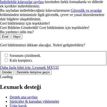
İndirilebilir kılavuzlar sayfası
üzerinden farklı formatlarda ve dillerde
ek içerikler indirebilirsiniz.
Bu sayfadan indirebileceğiniz kılavuzlarımızın
Güvenlik ve uyarılar
bölümünden ürününüzle ilgili güvenlik, çevre ve yasal düzenlemelere
dair bilgilere ulaşabilirsiniz.
Geri bildiriminiz için teşekkürler!
Geri Bildirim Gönderildi! Geri bildiriminiz için teşekkürler!
Bu yardımcı oldu mu?
Evet
Hayır
Geri bildiriminizi dikkate alacağız. Neleri geliştirebiliriz?
Sorunum çözülmedi.
Kafa karıştırıcı.
Daha fazla bilgi için: Lexmark MX532
Gönder
Destekle iletişime geçin
Loading
Lexmark desteği
Destek ana sayfası
Sürücüler & karşıdan yüklemeler
Ürün kaydı