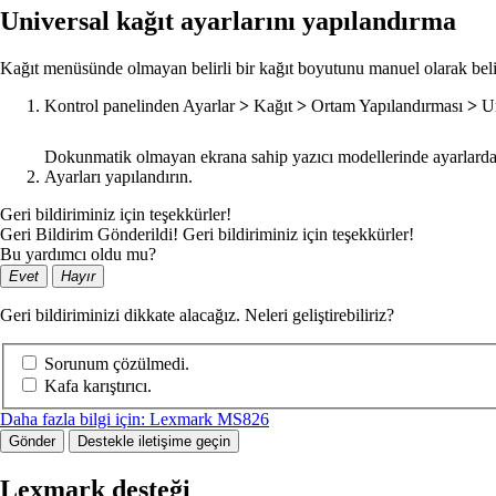
Universal kağıt ayarlarını yapılandırma
Kağıt menüsünde olmayan belirli bir kağıt boyutunu manuel olarak beli
Kontrol panelinden
Ayarlar
>
Kağıt
>
Ortam Yapılandırması
>
Un
Dokunmatik olmayan ekrana sahip yazıcı modellerinde ayarlard
Ayarları yapılandırın.
Geri bildiriminiz için teşekkürler!
Geri Bildirim Gönderildi! Geri bildiriminiz için teşekkürler!
Bu yardımcı oldu mu?
Evet
Hayır
Geri bildiriminizi dikkate alacağız. Neleri geliştirebiliriz?
Sorunum çözülmedi.
Kafa karıştırıcı.
Daha fazla bilgi için: Lexmark MS826
Gönder
Destekle iletişime geçin
Lexmark desteği