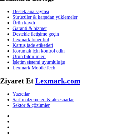
Destek ana sayfası
Sürücüler & karşıdan yüklemeler
Ürün kaydı
Garanti & hizmet
Destekle iletişime geçin
Lexmark toner bul
Kartuş iade etiketleri
Korumak için kontrol edin
Ürün bildirimleri
İşletim sistemi uyumluluğu
Lexmark MobileTech
Ziyaret Et
Lexmark.com
Yazıcılar
Sarf malzemeleri & aksesuarlar
Sektör & çözümler