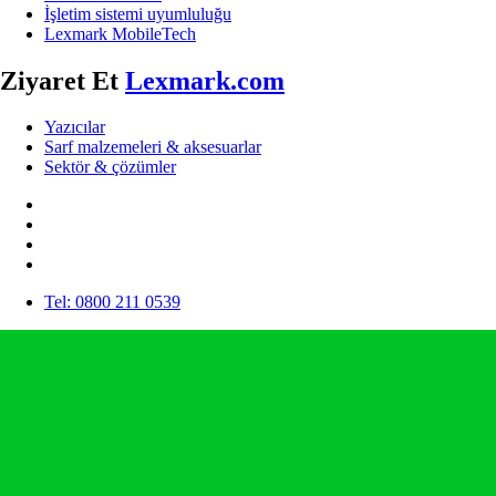
İşletim sistemi uyumluluğu
Lexmark MobileTech
Ziyaret Et
Lexmark.com
Yazıcılar
Sarf malzemeleri & aksesuarlar
Sektör & çözümler
Tel: 0800 211 0539