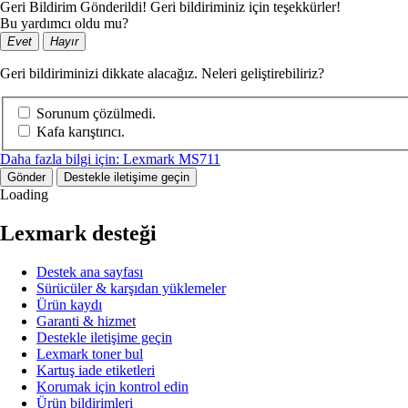
Geri Bildirim Gönderildi! Geri bildiriminiz için teşekkürler!
Bu yardımcı oldu mu?
Evet
Hayır
Geri bildiriminizi dikkate alacağız. Neleri geliştirebiliriz?
Sorunum çözülmedi.
Kafa karıştırıcı.
Daha fazla bilgi için: Lexmark MS711
Gönder
Destekle iletişime geçin
Loading
Lexmark desteği
Destek ana sayfası
Sürücüler & karşıdan yüklemeler
Ürün kaydı
Garanti & hizmet
Destekle iletişime geçin
Lexmark toner bul
Kartuş iade etiketleri
Korumak için kontrol edin
Ürün bildirimleri