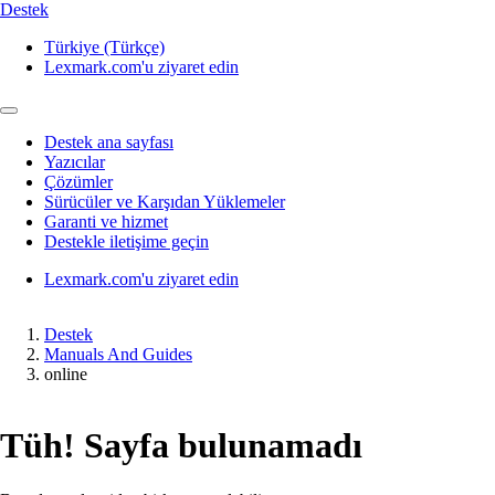
Destek
Türkiye (Türkçe)
Lexmark.com'u ziyaret edin
Destek ana sayfası
Yazıcılar
Çözümler
Sürücüler ve Karşıdan Yüklemeler
Garanti ve hizmet
Destekle iletişime geçin
Lexmark.com'u ziyaret edin
Destek
Manuals And Guides
online
Tüh! Sayfa bulunamadı