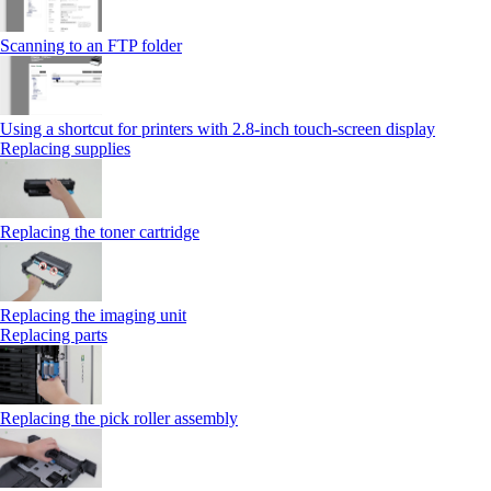
Scanning to an FTP folder
Using a shortcut for printers with 2.8‑inch touch‑screen display
Replacing supplies
Replacing the toner cartridge
Replacing the imaging unit
Replacing parts
Replacing the pick roller assembly