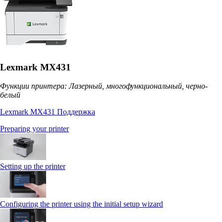
Lexmark MX431
Функции принтера: Лазерный, многофункциональный, черно-
белый
Lexmark MX431 Поддержка
Preparing your printer
Setting up the printer
Configuring the printer using the initial setup wizard