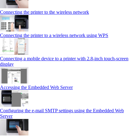
Connecting the printer to the wireless network
Connecting the printer to a wireless network using WPS
Connecting a mobile device to a printer with 2.8‑inch touch‑screen
display
Accessing the Embedded Web Server
Configuring the e-mail SMTP settings using the Embedded Web
Server