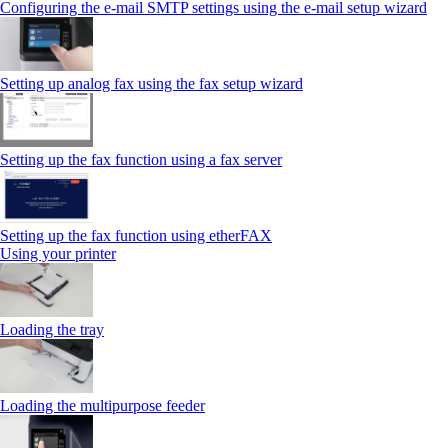
Configuring the e-mail SMTP settings using the e‑mail setup wizard
Setting up analog fax using the fax setup wizard
Setting up the fax function using a fax server
Setting up the fax function using etherFAX
Using your printer
Loading the tray
Loading the multipurpose feeder