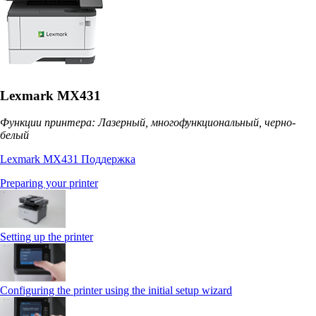
Lexmark MX431
Функции принтера: Лазерный, многофункциональный, черно-
белый
Lexmark MX431 Поддержка
Preparing your printer
Setting up the printer
Configuring the printer using the initial setup wizard