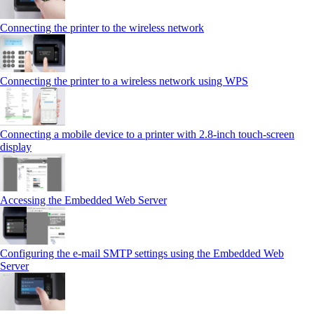
Connecting the printer to the wireless network
Connecting the printer to a wireless network using WPS
Connecting a mobile device to a printer with 2.8‑inch touch‑screen
display
Accessing the Embedded Web Server
Configuring the e-mail SMTP settings using the Embedded Web
Server