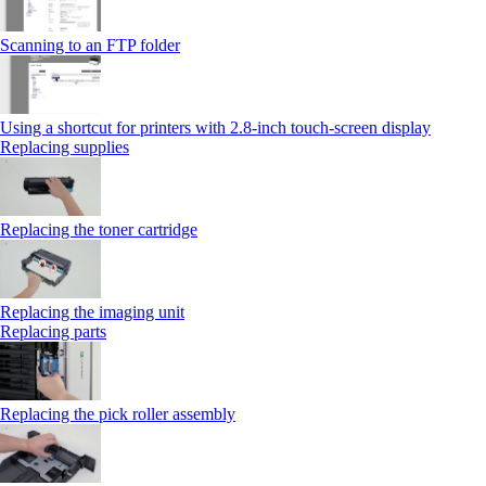
Scanning to an FTP folder
Using a shortcut for printers with 2.8‑inch touch‑screen display
Replacing supplies
Replacing the toner cartridge
Replacing the imaging unit
Replacing parts
Replacing the pick roller assembly