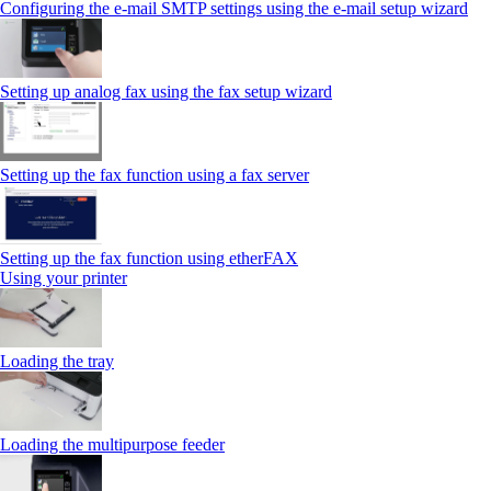
Configuring the e-mail SMTP settings using the e‑mail setup wizard
Setting up analog fax using the fax setup wizard
Setting up the fax function using a fax server
Setting up the fax function using etherFAX
Using your printer
Loading the tray
Loading the multipurpose feeder