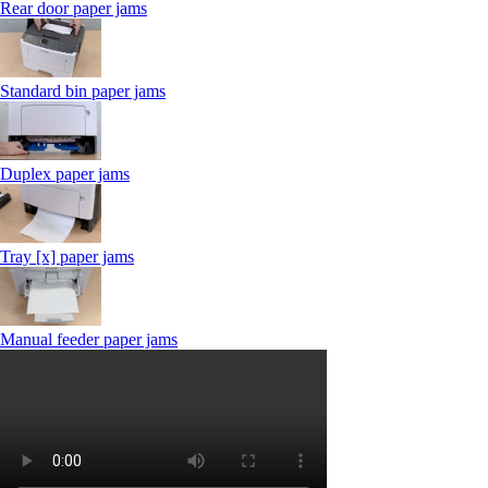
Rear door paper jams
Standard bin paper jams
Duplex paper jams
Tray [x] paper jams
Manual feeder paper jams