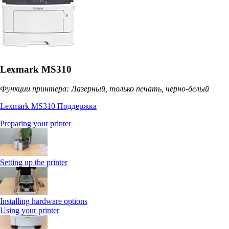
Lexmark MS310
Функции принтера: Лазерный, только печать, черно-белый
Lexmark MS310 Поддержка
Preparing your printer
Setting up the printer
Installing hardware options
Using your printer