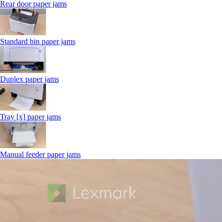
Rear door paper jams
Standard bin paper jams
Duplex paper jams
Tray [x] paper jams
Manual feeder paper jams