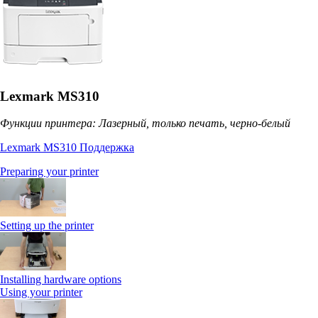
Lexmark MS310
Функции принтера: Лазерный, только печать, черно-белый
Lexmark MS310 Поддержка
Preparing your printer
Setting up the printer
Installing hardware options
Using your printer