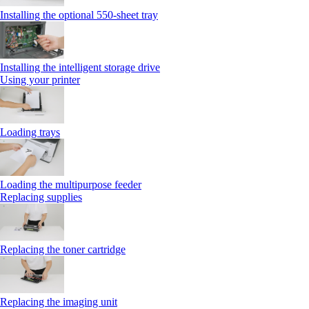
Installing the optional 550‑sheet tray
Installing the intelligent storage drive
Using your printer
Loading trays
Loading the multipurpose feeder
Replacing supplies
Replacing the toner cartridge
Replacing the imaging unit