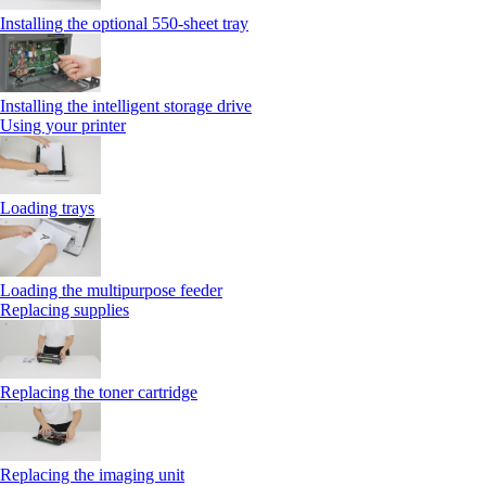
Installing the optional 550‑sheet tray
Installing the intelligent storage drive
Using your printer
Loading trays
Loading the multipurpose feeder
Replacing supplies
Replacing the toner cartridge
Replacing the imaging unit