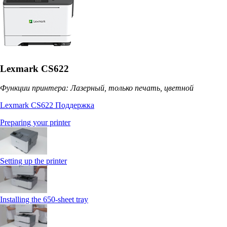
Lexmark CS622
Функции принтера: Лазерный, только печать, цветной
Lexmark CS622 Поддержка
Preparing your printer
Setting up the printer
Installing the 650‑sheet tray