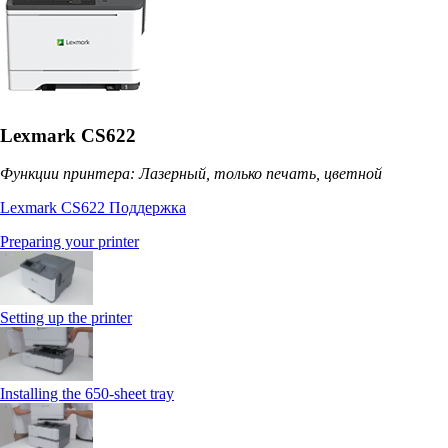
Lexmark CS622
Функции принтера: Лазерный, только печать, цветной
Lexmark CS622 Поддержка
Preparing your printer
Setting up the printer
Installing the 650‑sheet tray