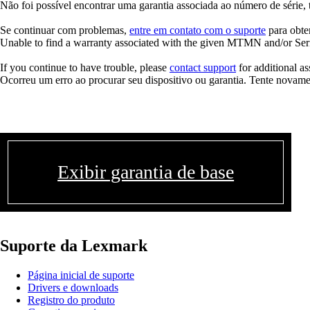
Não foi possível encontrar uma garantia associada ao número de série,
Se continuar com problemas,
entre em contato com o suporte
para obter
Unable to find a warranty associated with the given MTMN and/or Seria
If you continue to have trouble, please
contact support
for additional as
Ocorreu um erro ao procurar seu dispositivo ou garantia. Tente novame
Exibir garantia de base
Suporte da Lexmark
Página inicial de suporte
Drivers e downloads
Registro do produto