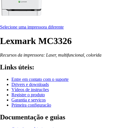
Selecione uma impressora diferente
Lexmark MC3326
Recursos da impressora: Laser, multifuncional, colorida
Links úteis:
Entre em contato com o suporte
Drivers e downloads
Vídeos de instruções
Registre o produto
Garantia e serviços
Primeira configuração
Documentação e guias