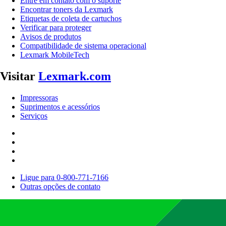
Entre em contato com o suporte
Encontrar toners da Lexmark
Etiquetas de coleta de cartuchos
Verificar para proteger
Avisos de produtos
Compatibilidade de sistema operacional
Lexmark MobileTech
Visitar
Lexmark.com
Impressoras
Suprimentos e acessórios
Serviços
Ligue para 0-800-771-7166
Outras opções de contato