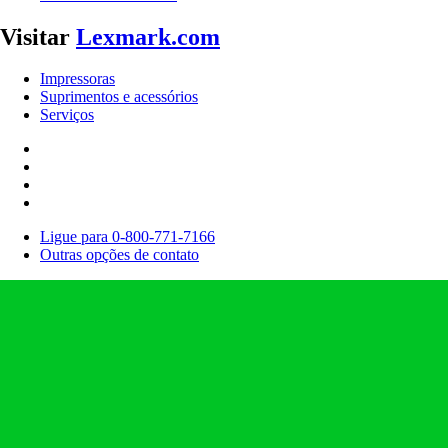
Visitar
Lexmark.com
Impressoras
Suprimentos e acessórios
Serviços
Ligue para 0-800-771-7166
Outras opções de contato