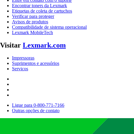
Entre em contato com o suporte
Encontrar toners da Lexmark
Etiquetas de coleta de cartuchos
Verificar para proteger
Avisos de produtos
Compatibilidade de sistema operacional
Lexmark MobileTech
Visitar
Lexmark.com
Impressoras
Suprimentos e acessórios
Serviços
Ligue para 0-800-771-7166
Outras opções de contato