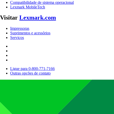
Compatibilidade de sistema operacional
Lexmark MobileTech
Visitar
Lexmark.com
Impressoras
Suprimentos e acessórios
Serviços
Ligue para 0-800-771-7166
Outras opções de contato