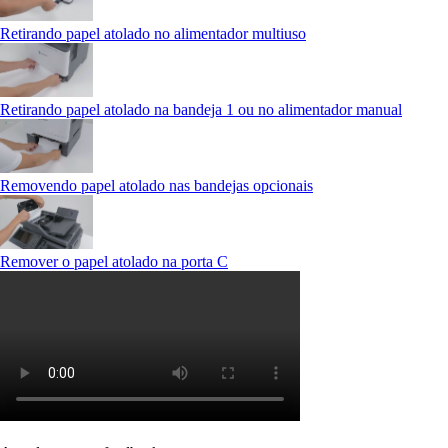
Retirando papel atolado no alimentador multiuso
Retirando papel atolado na bandeja 1 ou no alimentador manual
Removendo papel atolado nas bandejas opcionais
Remover o papel atolado na porta C