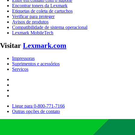
Entre em contato com o suporte
Encontrar toners da Lexmark
Etiquetas de coleta de cartuchos
Verificar para proteger
Avisos de produtos
Compatibilidade de sistema operacional
Lexmark MobileTech
Visitar
Lexmark.com
Impressoras
Suprimentos e acessórios
Serviços
Ligue para 0-800-771-7166
Outras opções de contato