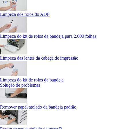
Limpeza dos rolos do ADF
Limpeza do kit de rolos da bandeja para 2.000 folhas
Limpeza das lentes da cabeça de impressão
Limpeza do kit de rolos da bandeja
Solução de problemas
Remover papel atolado da bandeja padrão
Remover papel atolado da porta B