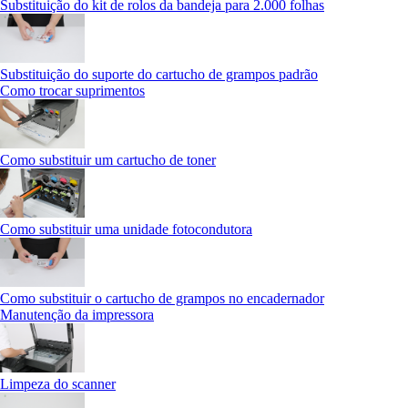
Substituição do kit de rolos da bandeja para 2.000 folhas
Substituição do suporte do cartucho de grampos padrão
Como trocar suprimentos
Como substituir um cartucho de toner
Como substituir uma unidade fotocondutora
Como substituir o cartucho de grampos no encadernador
Manutenção da impressora
Limpeza do scanner