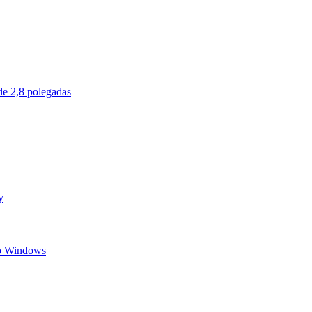
de 2,8 polegadas
y
do Windows