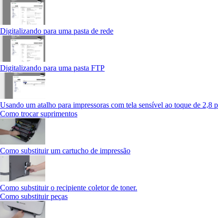
Digitalizando para uma pasta de rede
Digitalizando para uma pasta FTP
Usando um atalho para impressoras com tela sensível ao toque de 2,8 
Como trocar suprimentos
Como substituir um cartucho de impressão
Como substituir o recipiente coletor de toner.
Como substituir peças