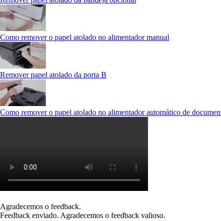
Como remover o papel atolado no alimentador manual
Remover papel atolado da porta B
Como remover o papel atolado no alimentador automático de documen
Agradecemos o feedback.
Feedback enviado. Agradecemos o feedback valioso.