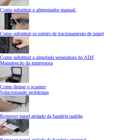
Como substituir o alimentador manual.
Como substituir os roletes de tracionamento de papel
Como substituir a almofada separadora do ADF
Manutenção da impressora
Como limpar o scanner
Solucionando problemas
Remover papel atolado da bandeja padrão
Remover papel atolado da bandeja opcional