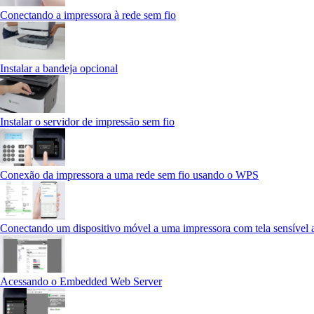
Conectando a impressora à rede sem fio
Instalar a bandeja opcional
Instalar o servidor de impressão sem fio
Conexão da impressora a uma rede sem fio usando o WPS
Conectando um dispositivo móvel a uma impressora com tela sensível 
Acessando o Embedded Web Server