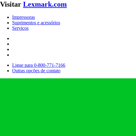
Visitar
Lexmark.com
Impressoras
Suprimentos e acessórios
Serviços
Ligue para 0-800-771-7166
Outras opções de contato